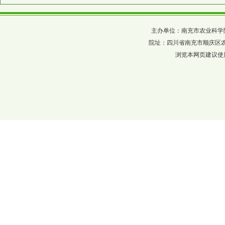
主办单位：南充市农业科学院 四川省农科
院址：四川省南充市顺庆区农科巷137
浏览本网页建议使用分辨率