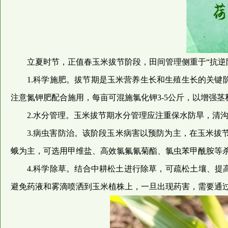
立夏时节，正值春玉米拔节阶段，田间管理侧重于“抗逆
1.科学施肥。拔节期是玉米营养生长和生殖生长的关键
注意氮钾肥配合施用，每亩可混施氯化钾3-5公斤，以增强
2.水分管理。玉米拔节期水分管理应注重保水防旱，清
3.病虫害防治。该阶段玉米病害以预防为主，在玉米
蛾为主，可选用甲维盐、高效氯氟氰菊酯、氯虫苯甲酰胺等
4.科学除草。结合中耕松土进行除草，可疏松土壤、提
避免药液和雾滴喷洒到玉米植株上，一旦出现药害，需要通