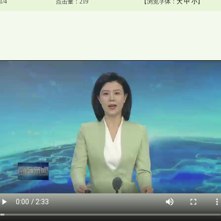
/4
点击量：219
【浏览字体：
大
中
小
】