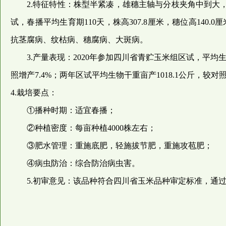
2.特征特性：株型半紧凑，雄穗主轴与分枝夹角中到
试，春播平均生育期110天，株高307.8厘米，穗位高140.
抗茎腐病、纹枯病、穗腐病、大斑病。
3.产量表现：2020年参加四川省青贮玉米组区试，平均生物
照增产7.4%；两年区试平均生物干重亩产1018.1公斤，较对照
4.栽培要点：
①播种时期：适宜春播；
②种植密度：每亩种植4000株左右；
③肥水管理：重施底肥，轻施拔节肥，重施攻苞肥；
④病虫防治：综合防治病虫害。
5.初审意见：该品种符合四川省玉米品种审定标准，通