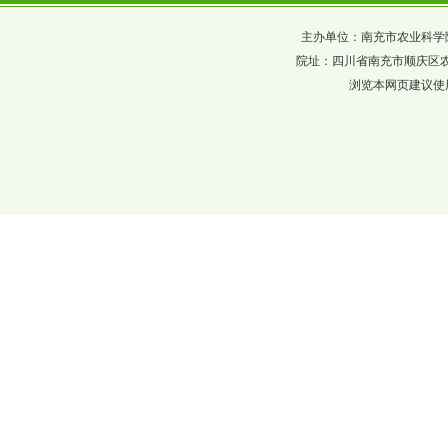
主办单位：南充市农业科学院 四川省农科
院址：四川省南充市顺庆区农科巷137
浏览本网页建议使用分辨率