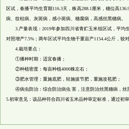
区试，春播平均生育期116.3天，株高288.1厘米，穗位高13
病、纹枯病、灰斑病，感小斑病、穗腐病，高感丝黑穗病。
3.产量表现：2019年参加四川省青贮玉米组区试，平均生物
对照增产7.5%；两年区试平均生物干重亩产1154.4公斤，较对
4.栽培要点：
①播种时期：适宜春播；
②种植密度：每亩种植4000株左右；
③肥水管理：重施底肥，轻施拔节肥，重施攻苞肥；
④病虫防治：综合防治病虫 害，注意防治丝黑穗病，丝
5.初审意见：该品种符合四川省玉米品种审定标准，通过初